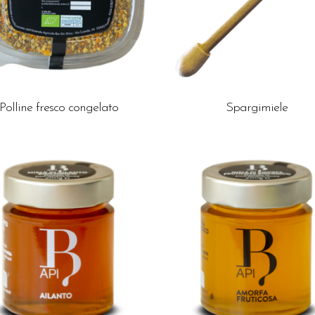
Polline fresco congelato
Spargimiele