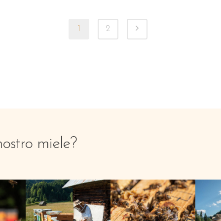
1
2
nostro miele?