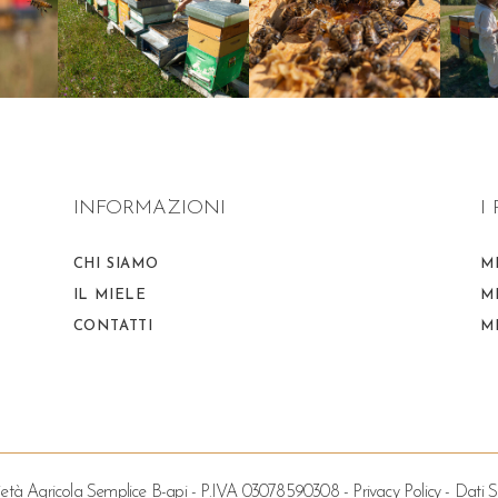
INFORMAZIONI
I
CHI SIAMO
M
IL MIELE
M
CONTATTI
M
età Agricola Semplice B-api - P.IVA 03078590308 -
Privacy Policy
-
Dati S